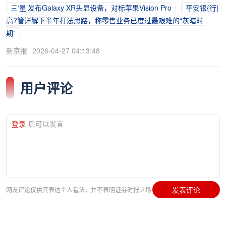
三‘星’发布Galaxy XR头显设备，对标苹果Vision Pro
平安银{行}
高?管详解下半年打法思路，称零售业务已度过最艰难的“灰暗时
期”
新京报
2026-04-27 04:13:48
用户评论
登录
后可以发言
发表评论
网友评论仅供其表达个人看法，并不表明证券时报立场