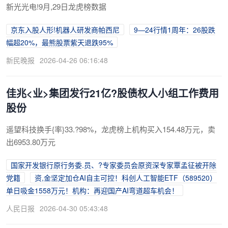
新光光电!9月,29日龙虎榜数据
京东入股人形!机器人研发商帕西尼
9—24行情1周年：26股跌
幅超20%，最熊股票紫天退跌95%
新民晚报
2026-04-26 06:16:48
佳兆<业>集团发行21亿?股债权人小组工作费用
股份
遥望科技换手{率}33.?98%，龙虎榜上机构买入154.48万元，卖
出6953.80万元
国家开发银行原行务委.员、?专家委员会原资深专家覃孟征被开除
党籍
资,金坚定加仓AI自主可控！科创人工智能ETF（589520）
单日吸金1558万元！机构：再迎国产AI弯道超车机会！
人民日报
2026-04-30 05:43:48