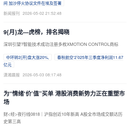
间 加沙停火协议文件在埃及签署
新闻报刊
2026-05-02 21:52:48
9{月}龙—虎榜，排名揭晓
深圳引望?智能技术成功注册多枚XMOTION CONTROL商标
中环转2{开}盘大涨20%,
春秋航空‘2’025年三季度净利润11.67
亿元
潇湘晨报
2026-05-03 08:17:48
为“情绪‘价’值”买单 港股消费新势力正在重塑市
场
财<经>夜行线0818｜沪指创近10年新高 A股全市场成交额达历
史第三高