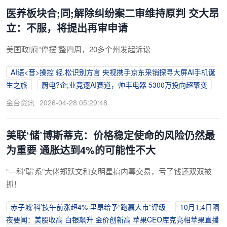
医养板块合;同;解除纠纷案二审维持原判 交大昂
立：不服，将提出再审申请
美国政!府“停摆”整四周，20多个州发起诉讼
AI语<音>操控 轻,松识别方言 央视携手京东采销探寻大屏AI手机诞
生之旅
厨电?企;业竞逐AI赛道，帅丰电器 5300万投向超聚变
金台资讯
2026-04-28 05:29:48
美联‘储’博斯蒂克：价格稳定使命的风险仍然最
为重要 通胀达到4%的可能性不大
“—科‘瑞’系”大佬郑跃文和女明星搞内幕交易，亏了钱还双双被
抓！
赤子城‘科’技午前涨超4% 里昂给予“跑赢大市”评级
10月1;4日隔
夜要闻：美股收高 白银飙升 金价创新高 苹果CEO库克亮相苹果直播