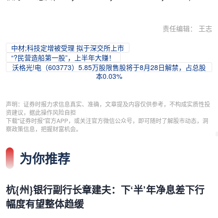
责任编辑： 王志
中材;科技定增被受理 拟于深交所上市
“?民营造船第一股”，上半年大赚！
沃格光!电（603773）5.85万股限售股将于8月28日解禁，占总股
本0.03%
声明：证券时报力求信息真实、准确，文章提及内容仅供参考，不构成实质性投
资建议，据此操作风险自担
下载"证券时报"官方APP，或关注官方微信公众号，即可随时了解股市动态，洞
察政策信息，把握财富机会。
为你推荐
杭{州}银行副行长章建夫：下‘半’年净息差下行
幅度有望整体趋缓