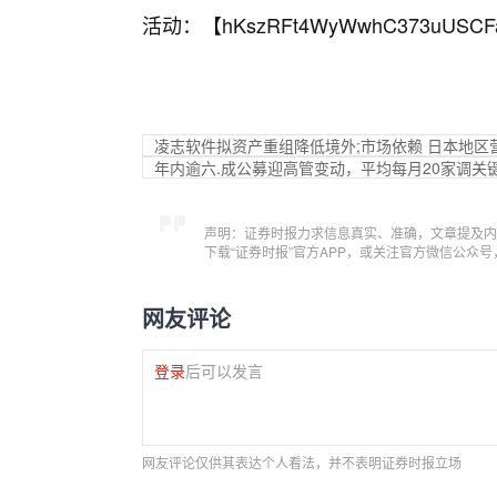
活动：【
hKszRFt4WyWwhC373uUSCF
凌志软件拟资产重组降低境外;市场依赖 日本地区
年内逾六.成公募迎高管变动，平均每月20家调关
声明：证券时报力求信息真实、准确，文章提及内
下载“证券时报”官方APP，或关注官方微信公众
网友评论
登录
后可以发言
网友评论仅供其表达个人看法，并不表明证券时报立场