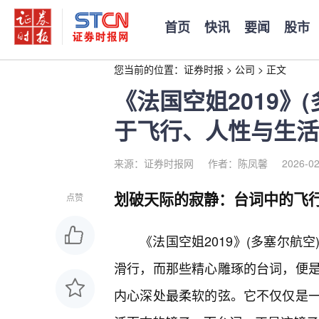
首页
快讯
要闻
股市
您当前的位置：
证券时报
>
公司
>
正文
《法国空姐2019》
于飞行、人性与生活
来源：证券时报网
作者：陈凤馨
2026-02
划破天际的寂静：台词中的飞
点赞
《法国空姐2019》(多塞尔航
滑行，而那些精心雕琢的台词，便是
内心深处最柔软的弦。它不仅仅是