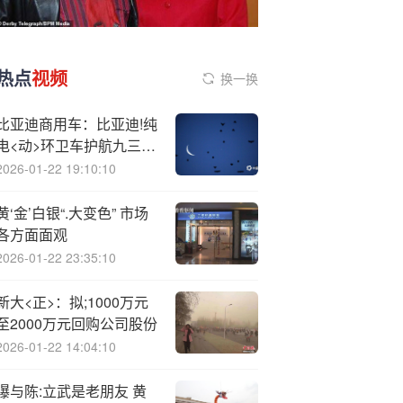
热点
视频
换一换
比亚迪商用车：比亚迪!纯
电<动>环卫车护航九三阅
兵
2026-01-22 19:10:10
黄‘金’白银“.大变色” 市场
各方面面观
2026-01-22 23:35:10
新大<正>：拟;1000万元
至2000万元回购公司股份
2026-01-22 14:04:10
曝与陈:立武是老朋友 黄