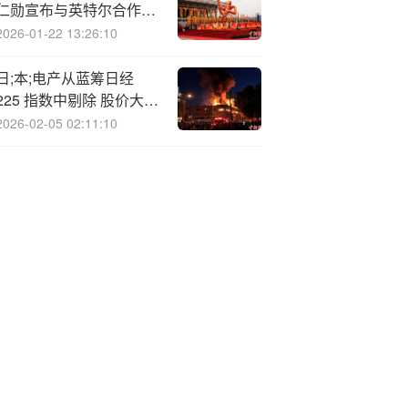
仁勋宣布与英特尔合作将
撬动500亿美元市场
2026-01-22 13:26:10
日;本;电产从蓝筹日经
225 指数中剔除 股价大跌
20%
2026-02-05 02:11:10