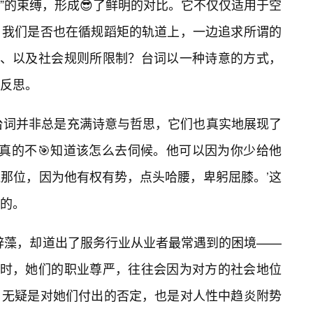
见”的束缚，形成😎了鲜明的对比。它不仅仅适用于空
。我们是否也在循规蹈矩的轨道上，一边追求所谓的
望、以及社会规则所限制？台词以一种诗意的方式，
刻反思。
的台词并非总是充满诗意与哲思，它们也真实地展现了
你真的不🎯知道该怎么去伺候。他可以因为你少给他
边那位，因为他有权有势，点头哈腰，卑躬屈膝。’这
的。
辞藻，却道出了服务行业从业者最常遇到的困境——
客时，她们的职业尊严，往往会因为对方的社会地位
，无疑是对她们付出的否定，也是对人性中趋炎附势