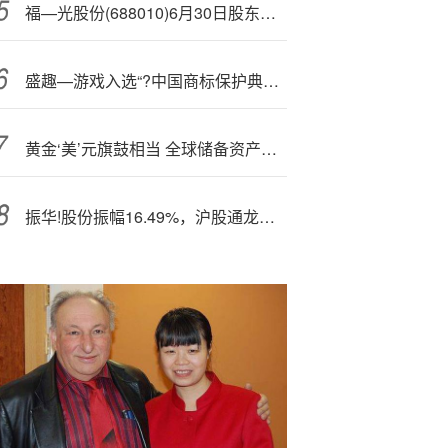
福—光股份(688010)6月30日股东户数0.96万户，较上期增加33.13%
盛趣—游戏入选“?中国商标保护典范企业TOP50”
黄金‘美’元旗鼓相当 全球储备资产加速多元化
振华!股份振幅16.49%，沪股通龙虎榜上净卖出2189.16万元