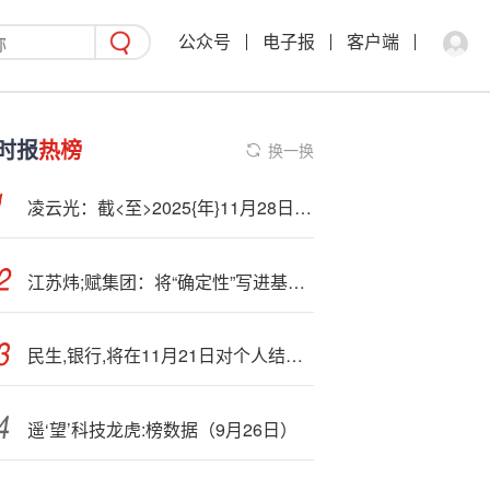
公众号
电子报
客户端
时报
热榜
换一换
凌云光：截<至>2025{年}11月28日公司股东31856户
江苏炜;赋集团：将“确定性”写进基因里
民生,银行,将在11月21日对个人结售汇和外币现钞存取系统进行升级
遥‘望’科技龙虎:榜数据（9月26日）