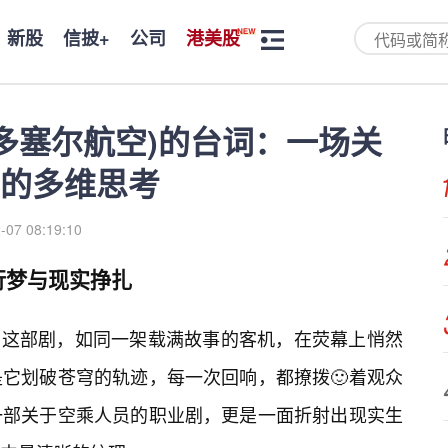
新股
信披+
公司
港美股
(多塞尔航空)的台词：一场关
的多维思考
-07 08:19:10
行梦与现实挣扎
空)这部剧，如同一架载满故事的客机，在荧幕上悄然
它划破苍穹的轨迹，每一次回响，都撩拨🙂着观众
一部关于空乘人员的职业剧，更是一面折射出现实生